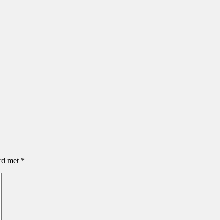
erd met
*